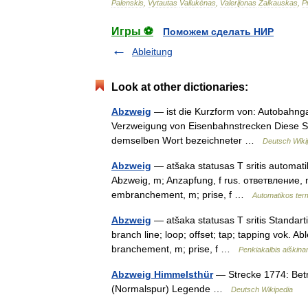
Palenskis
,
Vytautas
Valiukėnas
,
Valerijonas
Žalkauskas
,
P
Игры ⚽
Поможем сделать НИР
Ableitung
Look at other dictionaries:
Abzweig
— ist die Kurzform von: Autobahnga
Verzweigung von Eisenbahnstrecken Diese Sei
demselben Wort bezeichneter …
Deutsch Wiki
Abzweig
— atšaka statusas T sritis automatik
Abzweig, m; Anzapfung, f rus. ответвление, n
embranchement, m; prise, f …
Automatikos ter
Abzweig
— atšaka statusas T sritis Standartiz
branch line; loop; offset; tap; tapping vok. A
branchement, m; prise, f …
Penkiakalbis aiškina
Abzweig Himmelsthür
— Strecke 1774: Bet
(Normalspur) Legende …
Deutsch Wikipedia