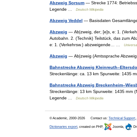
Abzweig Sorsum
— Strecke 1774: Betriebs
Legende …
Deutsch Wikipedia
Abzweig Veddel
— Basisdaten Gesamtläng
Abzweig
— Ạb|zweig, der; [e]s, e: 1. (Verk
Autobahn. 2. (Technik) Teilstück, das zum Abz
e: 1. (Verkehrsw.) abzweigende… …
Universa
Abzweig
— Ạb|zweig (Amtssprache Abzwe
Bahnstrecke Abzweig Kleinreuth–Eltersdo
Streckenlänge: ca. 13 km Spurweite: 1435
Bahnstrecke Abzweig Breckenheim–Wies
Streckenlänge: 13 km Spurweite: 1435 mm (
Legende …
Deutsch Wikipedia
© Academic, 2000-2026
Contact us:
Technical Support
,
Dictionaries export
, created on PHP,
Joomla,
Dr