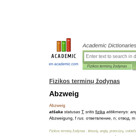
Academic Dictionarie
en-academic.com
Fizikos terminų žodynas
Fizikos terminų žodynas
Abzweig
Abzweig
atšaka
statusas
T
sritis
fizika
atitikmenys
:
an
Abzweigung
,
f
rus
.
ответвление
,
n
;
отвод
,
m
Fizikos
terminų
žodynas
:
lietuvių
,
anglų
,
prancūzų
,
vokieči