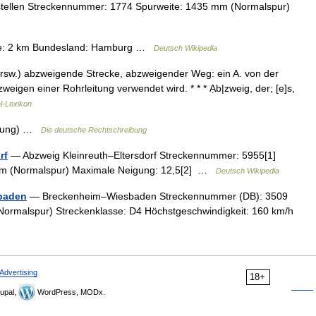
stellen Streckennummer: 1774 Spurweite: 1435 mm (Normalspur)
e: 2 km Bundesland: Hamburg …
Deutsch Wikipedia
ehrsw.) abzweigende Strecke, abzweigender Weg: ein A. von der
weigen einer Rohrleitung verwendet wird. * * * Ạb|zweig, der; [e]s,
l-Lexikon
igung) …
Die deutsche Rechtschreibung
rf
— Abzweig Kleinreuth–Eltersdorf Streckennummer: 5955[1]
 mm (Normalspur) Maximale Neigung: 12,5[2] …
Deutsch Wikipedia
baden
— Breckenheim–Wiesbaden Streckennummer (DB): 3509
Normalspur) Streckenklasse: D4 Höchstgeschwindigkeit: 160 km/h
Advertising
18+
upal,
WordPress, MODx.