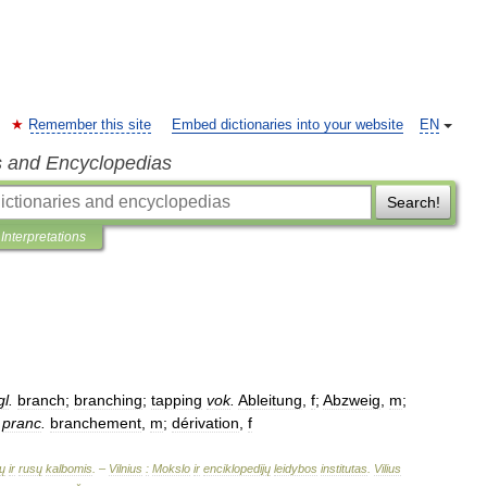
Remember this site
Embed dictionaries into your website
EN
s and Encyclopedias
Search!
Interpretations
gl
.
branch
;
branching
;
tapping
vok
.
Ableitung
,
f
;
Abzweig
,
m
;
pranc
.
branchement
,
m
;
dérivation
,
f
ų
ir
rusų
kalbomis
. –
Vilnius
:
Mokslo
ir
enciklopedijų
leidybos
institutas
.
Vilius