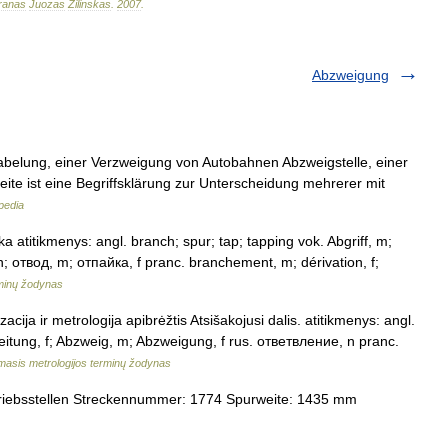
ranas
Juozas
Žilinskas
.
2007
.
Abzweigung
belung, einer Verzweigung von Autobahnen Abzweigstelle, einer
te ist eine Begriffsklärung zur Unterscheidung mehrerer mit
pedia
a atitikmenys: angl. branch; spur; tap; tapping vok. Abgriff, m;
; отвод, m; отпайка, f pranc. branchement, m; dérivation, f;
minų žodynas
acija ir metrologija apibrėžtis Atsišakojusi dalis. atitikmenys: angl.
bleitung, f; Abzweig, m; Abzweigung, f rus. ответвление, n pranc.
masis metrologijos terminų žodynas
riebsstellen Streckennummer: 1774 Spurweite: 1435 mm